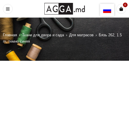
Коттон 100 %
Коттон 110
Коттон 115
0
Коттон 128
Коттон 135
Коттон 160
Коттон Сатин
Коттон Палатка
Главная
›
Ткани для двора и сада
›
Для матрасов
›
Бязь 262, 1.5
Коттон Саржа
Коттон стрейч полоска
m, темно синяя
Лен
Лен вискоза
Лен KETEN
Лен - коттон
Марля
Муслин
Мех гладкий
Мех Овчинка
Мех Овчинка крупная
Мех толстый
Мех трикотажный
Мех трикотажный тонкий
Оксфорд PU 190T
Оксфорд PU RIP-STOP