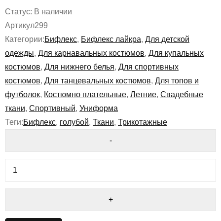
Статус:
В наличии
Артикул
299
Категории:
Бифлекс
,
Бифлекс лайкра
,
Для детской
одежды
,
Для карнавальных костюмов
,
Для купальных
костюмов
,
Для нижнего белья
,
Для спортивных
костюмов
,
Для танцевальных костюмов
,
Для топов и
футболок
,
Костюмно плательные
,
Летние
,
Свадебные
ткани
,
Спортивный
,
Униформа
Теги:
Бифлекс
,
голубой
,
Ткани
,
Трикотажные