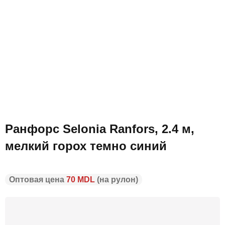
Оксфорд PU 210D
Оксфорд 300 PVS
Оксфорд 600 PVS
Паутинка
Поликотон
Полотенце
Ранфрорс
Саржа
Скатертная ткань
Синтепон
Суровье
Тафта блеск
Тафта хамелеон
Тик
Ткань непромокаемая
ЭкоКожа тонкая
Ранфорс Selonia Ranfors, 2.4 м,
ЭкоКожа стрейч
ЭкоКожа Принт
мелкий горох темно синий
ЭкоКожа на основе
Оптовая цена
70 MDL
(на рулон)