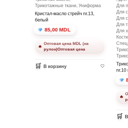
Трикотажные ткани
,
Униформа
Для 
Для 
63)
Кристал-масло стрейч nr.13,
Для 
белый
Для 
85,00
MDL
Для х
Кост
Спец
Оптовая цена MDL (на
рулон)Оптовая цена
Трик
Трик
Трико
В корзину
nr.1
О
р
В