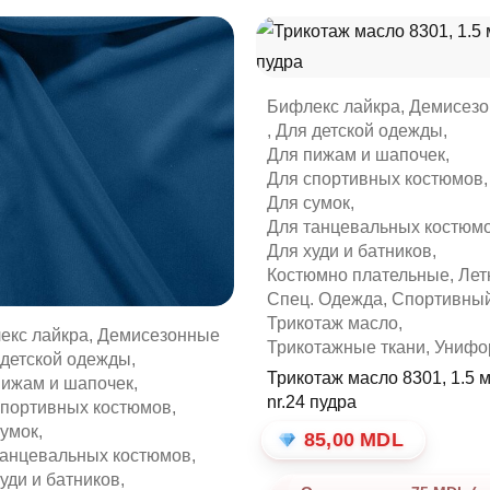
Бифлекс лайкра
,
Демисез
,
Для детской одежды
,
Для пижам и шапочек
,
Для спортивных костюмов
,
Для сумок
,
Для танцевальных костюм
Для худи и батников
,
Костюмно плательные
,
Лет
Спец. Одежда
,
Спортивны
Трикотаж масло
,
екс лайкра
,
Демисезонные
Трикотажные ткани
,
Унифо
 детской одежды
,
Трикотаж масло 8301, 1.5 м
пижам и шапочек
,
nr.24 пудра
спортивных костюмов
,
сумок
,
85,00
MDL
танцевальных костюмов
,
уди и батников
,