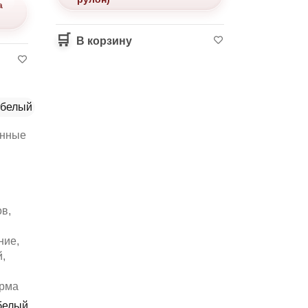
а
В корзину
онные
ов
,
ние
,
й
,
рма
 белый