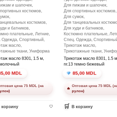
пижам и шапочек
,
Для пижам и шапочек
,
спортивных костюмов
,
Для спортивных костюмов
,
сумок
,
Для сумок
,
танцевальных костюмов
,
Для танцевальных костюм
уди и батников
,
Для худи и батников
,
юмно плательные
,
Летние
,
Костюмно плательные
,
Лет
. Одежда
,
Спортивный
,
Спец. Одежда
,
Спортивны
отаж масло
,
Трикотаж масло
,
отажные ткани
,
Униформа
Трикотажные ткани
,
Унифо
таж масло 8301, 1.5 м,
Трикотаж масло 8301, 1.5 м
0 молочный
nr.13 темно бежевый
85,00
MDL
85,00
MDL
птовая цена 75 MDL (на
Оптовая цена 75 MDL (н
улон)
рулон)
 корзину
В корзину