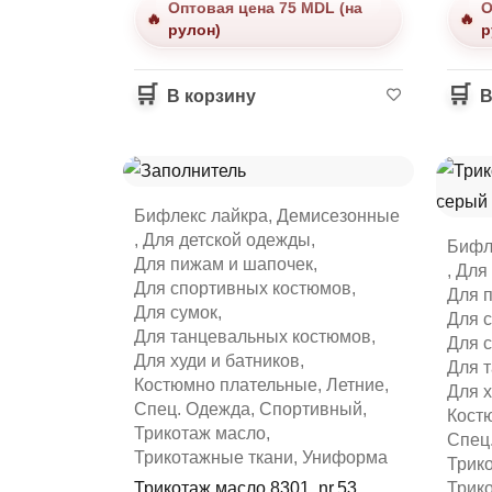
Оптовая цена 75 MDL (на
О
рулон)
р
В корзину
В
Бифлекс лайкра
,
Демисезонные
,
Для детской одежды
,
Бифл
Для пижам и шапочек
,
,
Для
Для спортивных костюмов
,
Для 
Для сумок
,
Для 
Для танцевальных костюмов
,
Для 
Для худи и батников
,
Для 
Костюмно плательные
,
Летние
,
Для х
Спец. Одежда
,
Спортивный
,
Кост
Трикотаж масло
,
Спец
Трикотажные ткани
,
Униформа
Трик
Трикотаж масло 8301, nr.53
Трик