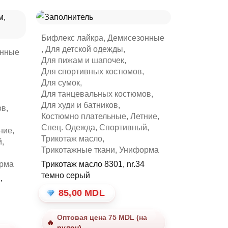
Бифлекс лайкра
,
Демисезонные
,
Для детской одежды
,
онные
Для пижам и шапочек
,
Для спортивных костюмов
,
Для сумок
,
Для танцевальных костюмов
,
Для худи и батников
,
ов
,
Костюмно плательные
,
Летние
,
Спец. Одежда
,
Спортивный
,
ние
,
Трикотаж масло
,
й
,
Трикотажные ткани
,
Униформа
рма
Трикотаж масло 8301, nr.34
темно серый
,
85,00
MDL
Оптовая цена 75 MDL (на
рулон)