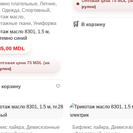
Оптовая цена 75 MDL (н
юмно плательные
,
Летние
,
рулон)
. Одежда
,
Спортивный
,
отаж масло
,
отажные ткани
,
Униформа
В корзину
таж масло 8301, 1.5 м,
 темно синий
85,00
MDL
птовая цена 75 MDL (на
улон)
 корзину
екс лайкра
,
Демисезонные
Бифлекс лайкра
,
Демисез