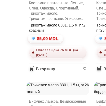
лтый
Костюмно плательные
,
Летние
,
Кост
Спец. Одежда
,
Спортивный
,
Спец
Трикотаж масло
,
Трик
Трикотажные ткани
,
Униформа
Трик
очный
Трикотаж масло 8301, 1.5 м, nr.2
Трико
красный
nr.23
иний
85,00
MDL
Оптовая цена 75 MDL (на
О
рулон)
р
В корзину
В
за
Бифлекс лайкра
,
Демисезонные
Бифл
лы