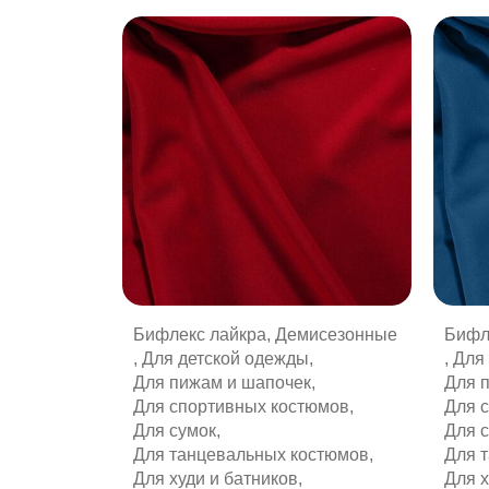
ИЮ
Бифлекс лайкра
,
Демисезонные
Бифл
,
Для детской одежды
,
,
Для
Для пижам и шапочек
,
Для 
Для спортивных костюмов
,
Для 
Для сумок
,
Для 
Для танцевальных костюмов
,
Для 
Для худи и батников
,
Для х