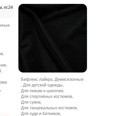
онные
ов
,
ние
,
й
,
Бифлекс лайкра
,
Демисезонные
рма
,
Для детской одежды
,
,
Для пижам и шапочек
,
Для спортивных костюмов
,
Для сумок
,
Для танцевальных костюмов
,
Для худи и батников
,