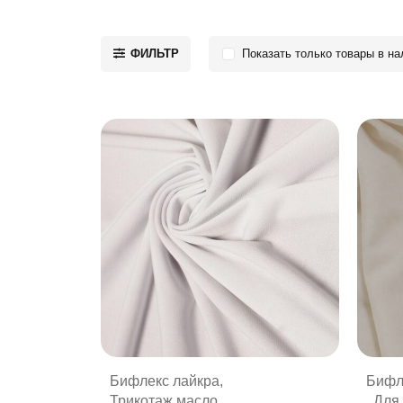
ФИЛЬТР
Показать только товары в на
таву
146)
Бифлекс лайкра
,
Бифл
лы
Трикотаж масло
,
,
Для