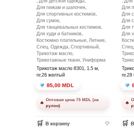
,
Для детской одежды
,
,
Для
Для пижам и шапочек
,
Для 
ые
Для спортивных костюмов
,
Для 
Для сумок
,
Для 
Для танцевальных костюмов
,
Для 
Для худи и батников
,
Для х
Костюмно плательные
,
Летние
,
Кост
Спец. Одежда
,
Спортивный
,
Спец
е
Трикотаж масло
,
Трик
Трикотажные ткани
,
Униформа
Трик
Трикотаж масло 8301, 1.5 м,
Трико
nr.26 желтый
nr.28
ый
85,00
MDL
Оптовая цена 75 MDL (на
О
рулон)
р
ый
В корзину
В