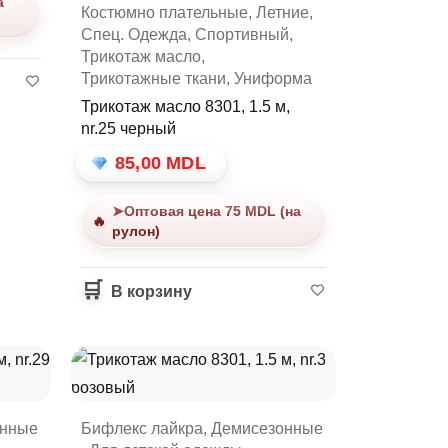
а
Костюмно плательные
,
Летние
,
Спец. Одежда
,
Спортивный
,
Трикотаж масло
,
Трикотажные ткани
,
Униформа
Трикотаж масло 8301, 1.5 м,
nr.25 черный
85,00
MDL
➤Оптовая цена 75 MDL (на
рулон)
В корзину
онные
Бифлекс лайкра
,
Демисезонные