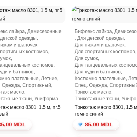
екс лайкра
,
Демисезонные
Бифлекс лайкра
,
Демисез
 детской одежды
,
,
Для детской одежды
,
пижам и шапочек
,
Для пижам и шапочек
,
спортивных костюмов
,
Для спортивных костюмов
,
сумок
,
Для сумок
,
танцевальных костюмов
,
Для танцевальных костюм
уди и батников
,
Для худи и батников
,
юмно плательные
,
Летние
,
Костюмно плательные
,
Лет
. Одежда
,
Спортивный
,
Спец. Одежда
,
Спортивны
отаж масло
,
Трикотаж масло
,
отажные ткани
,
Униформа
Трикотажные ткани
,
Унифо
таж масло 8301, 1.5 м, nr.5
Трикотаж масло 8301, 1.5 м
вый
темно синий
85,00
MDL
85,00
MDL