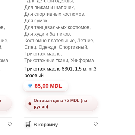
,
Для детской одежды
,
Для пижам и шапочек
,
Для спортивных костюмов
,
Для сумок
,
ов
,
Для танцевальных костюмов
,
Для худи и батников
,
ние
,
Костюмно плательные
,
Летние
,
й
,
Спец. Одежда
,
Спортивный
,
Трикотаж масло
,
рма
Трикотажные ткани
,
Униформа
,
Трикотаж масло 8301, 1.5 м, nr.3
розовый
85,00
MDL
а
Оптовая цена 75 MDL (на
рулон)
В корзину