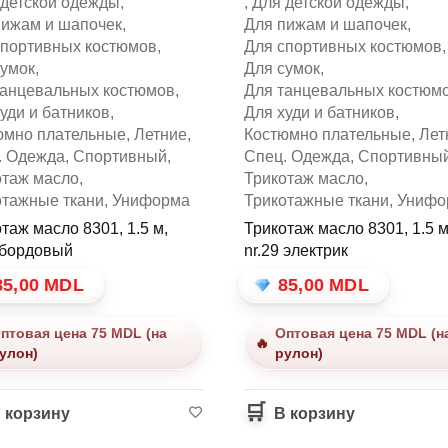
 детской одежды
,
,
Для детской одежды
,
пижам и шапочек
,
Для пижам и шапочек
,
спортивных костюмов
,
Для спортивных костюмов
,
сумок
,
Для сумок
,
танцевальных костюмов
,
Для танцевальных костюм
уди и батников
,
Для худи и батников
,
юмно плательные
,
Летние
,
Костюмно плательные
,
Лет
. Одежда
,
Спортивный
,
Спец. Одежда
,
Спортивны
отаж масло
,
Трикотаж масло
,
отажные ткани
,
Униформа
Трикотажные ткани
,
Унифо
таж масло 8301, 1.5 м,
Трикотаж масло 8301, 1.5 м
 бордовый
nr.29 электрик
85,00
MDL
85,00
MDL
птовая цена 75 MDL (на
Оптовая цена 75 MDL (н
улон)
рулон)
 корзину
В корзину