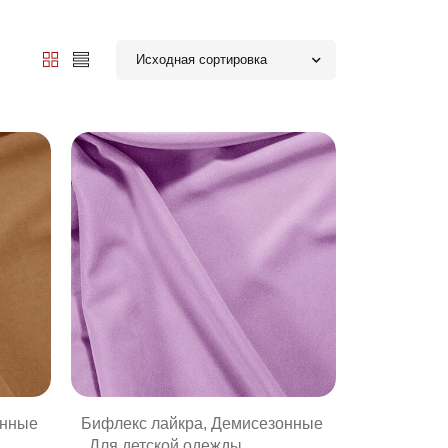
Исходная сортировка
онные
Бифлекс лайкра
,
Демисезонные
,
Для детской одежды
,