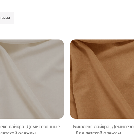
личии
екс лайкра
,
Демисезонные
Бифлекс лайкра
,
Демисез
 детской одежды
,
,
Для детской одежды
,