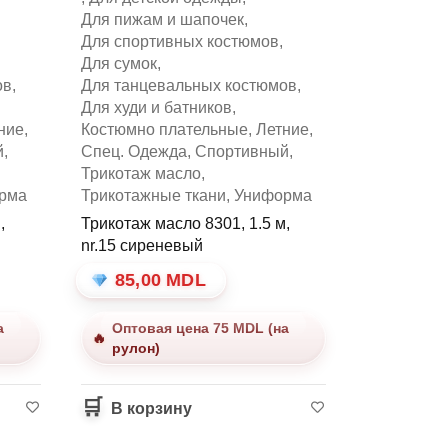
Для пижам и шапочек
,
Для спортивных костюмов
,
Для сумок
,
ов
,
Для танцевальных костюмов
,
Для худи и батников
,
ние
,
Костюмно плательные
,
Летние
,
й
,
Спец. Одежда
,
Спортивный
,
Трикотаж масло
,
рма
Трикотажные ткани
,
Униформа
,
Трикотаж масло 8301, 1.5 м,
nr.15 сиреневый
85,00
MDL
а
Оптовая цена 75 MDL (на
рулон)
В корзину