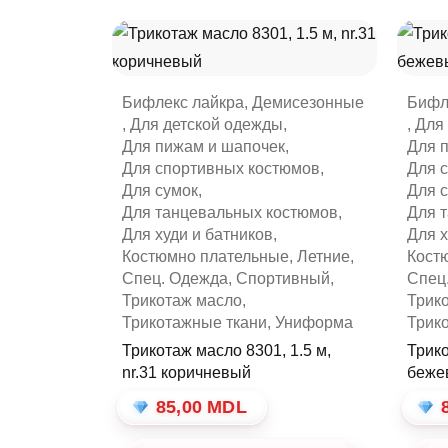
вый
Бифлекс лайкра
,
Демисезонные
Бифл
,
Для детской одежды
,
,
Для
Для пижам и шапочек
,
Для 
рый
Для спортивных костюмов
,
Для 
Для сумок
,
Для 
Для танцевальных костюмов
,
Для 
Для худи и батников
,
Для х
Костюмно плательные
,
Летние
,
Кост
Спец. Одежда
,
Спортивный
,
Спец
Трикотаж масло
,
Трик
таж
Трикотажные ткани
,
Униформа
Трик
Трикотаж масло 8301, 1.5 м,
Трико
nr.31 коричневый
беже
85,00
MDL