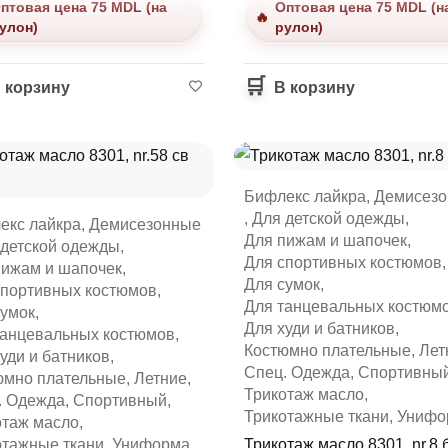
птовая цена 75 MDL (на
Оптовая цена 75 MDL (н
улон)
рулон)
 корзину
В корзину
Бифлекс лайкра
,
Демисез
,
Для детской одежды
,
екс лайкра
,
Демисезонные
Для пижам и шапочек
,
 детской одежды
,
Для спортивных костюмов
,
пижам и шапочек
,
Для сумок
,
спортивных костюмов
,
Для танцевальных костюм
сумок
,
Для худи и батников
,
танцевальных костюмов
,
Костюмно плательные
,
Лет
уди и батников
,
Спец. Одежда
,
Спортивны
юмно плательные
,
Летние
,
Трикотаж масло
,
. Одежда
,
Спортивный
,
Трикотажные ткани
,
Унифо
отаж масло
,
отажные ткани
,
Униформа
Трикотаж масло 8301, nr.8