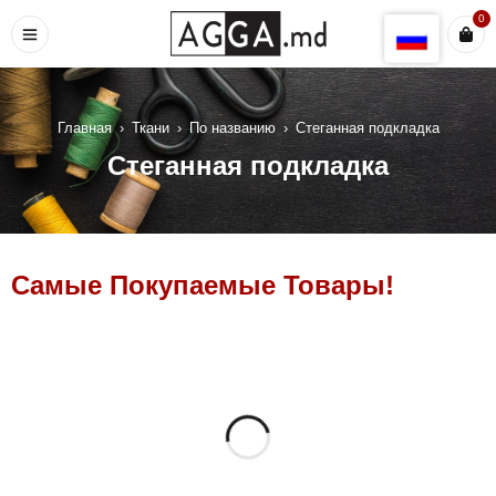
0
Главная
›
Ткани
›
По названию
›
Стеганная подкладка
Стеганная подкладка
Самые Покупаемые Товары!