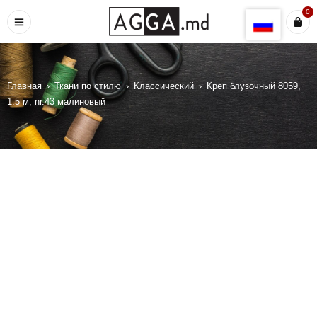
Мех трикотажный
Мех трикотажный тонкий
0
Оксфорд PU 190T
Оксфорд PU RIP-STOP
Оксфорд PU 210D
Оксфорд 300 PVS
Главная
›
Ткани по стилю
›
Классический
›
Креп блузочный 8059,
1.5 м, nr.43 малиновый
Оксфорд 600 PVS
Паутинка
Поликотон
Полотенце
Ранфрорс
Саржа
Скатертная ткань
Синтепон
Суровье
Тафта блеск
Тафта хамелеон
Тик
Ткань непромокаемая
ЭкоКожа тонкая
ЭкоКожа стрейч
ЭкоКожа Принт
ЭкоКожа на основе