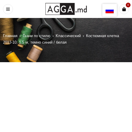
0
Коттон 128
Коттон 135
Коттон 160
Коттон Сатин
Коттон Палатка
Коттон Саржа
Коттон стрейч полоска
Главная
›
Ткани по стилю
›
Классический
›
Костюмная клетка
2013-10, 1.5 м, темно синий / белая
Лен
Лен вискоза
Лен KETEN
Лен - коттон
Марля
Муслин
Мех гладкий
Мех Овчинка
Мех Овчинка крупная
Мех толстый
Мех трикотажный
Мех трикотажный тонкий
Оксфорд PU 190T
Оксфорд PU RIP-STOP
Оксфорд PU 210D
Оксфорд 300 PVS