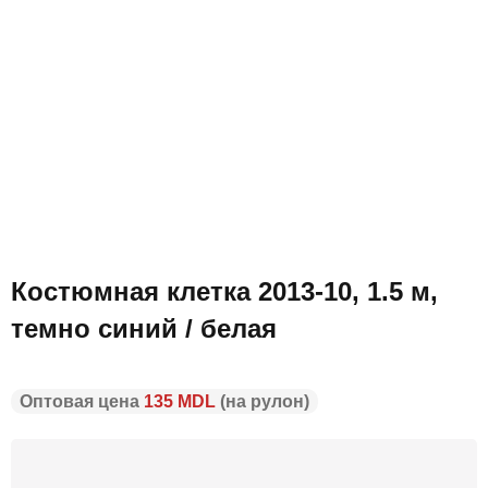
Оксфорд 600 PVS
Паутинка
Поликотон
Полотенце
Ранфрорс
Саржа
Скатертная ткань
Синтепон
Суровье
Тафта блеск
Тафта хамелеон
Тик
Ткань непромокаемая
ЭкоКожа тонкая
ЭкоКожа стрейч
ЭкоКожа Принт
Костюмная клетка 2013-10, 1.5 м,
ЭкоКожа на основе
темно синий / белая
Оптовая цена
135 MDL
(на рулон)