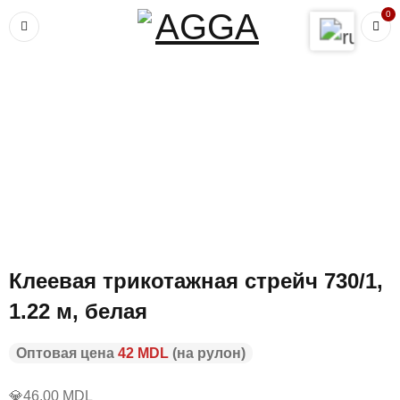
ЭкоКожа стрейч
ЭкоКожа Принт
0
ЭкоКожа на основе
Главная
›
Ткани для одежды
›
Клеевые ткани
›
Клеевая
трикотажная стрейч 730/1, 1.22 м, белая
Клеевая трикотажная стрейч 730/1,
1.22 м, белая
Оптовая цена
42 MDL
(на рулон)
💎
46,00
MDL