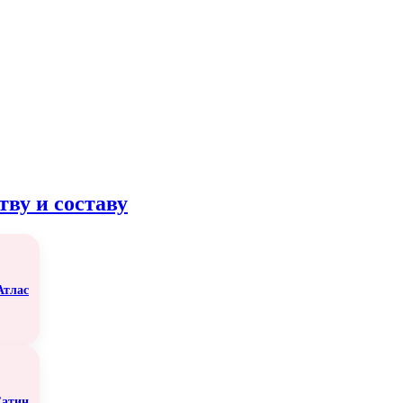
тву и составу
Атлас
атин