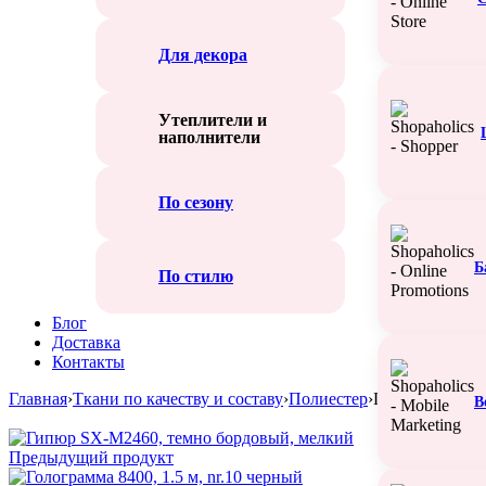
Для декора
Утеплители и
наполнители
По сезону
Б
По стилю
Блог
Доставка
Контакты
Главная
›
Ткани по качеству и составу
›
Полиестер
›
Гипюр SX-М24
В
Предыдущий продукт