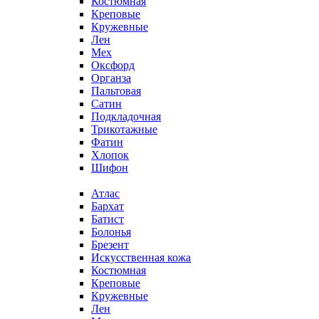
Костюмная
Креповые
Кружевные
Лен
Мех
Оксфорд
Органза
Пальтовая
Сатин
Подкладочная
Трикотажные
Фатин
Хлопок
Шифон
Атлас
Бархат
Батист
Болонья
Брезент
Искусственная кожа
Костюмная
Креповые
Кружевные
Лен