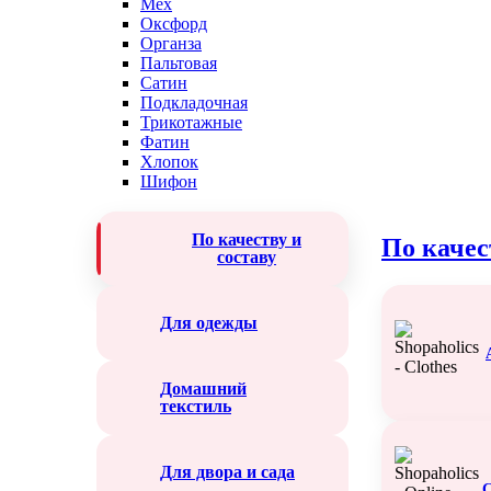
Мех
Оксфорд
Органза
Пальтовая
Сатин
Подкладочная
Трикотажные
Фатин
Хлопок
Шифон
По качеству и
По качес
составу
Для одежды
Домашний
текстиль
Для двора и сада
С