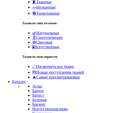
🧵Тканные
🪢Нетканные
🧶Трикотажные
Ткани по типу волокон
🌿Натуральные
🧬Синтетические
♻️Смесовая
🧪Искуственные
Ткани по популярности
✅Посмотреть все ткани
🆕Новые поступления тканей
🔥Самые просматриваемые
Каталог
Атлас
Бархат
Батист
Болонья
Брезент
Искусственная кожа