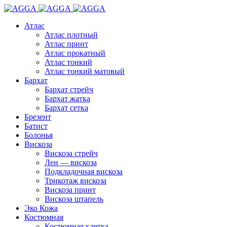
Атлас
Атлас плотный
Атлас принт
Атлас прокатный
Атлас тонкий
Атлас тонкий матовый
Бархат
Бархат стрейч
Бархат жатка
Бархат сетка
Брезент
Батист
Болонья
Вискоза
Вискоза стрейч
Лен — вискоза
Подкладочная вискоза
Трикотаж вискоза
Вискоза принт
Вискоза штапель
Эко Кожа
Костюмная
Костюмная клетка