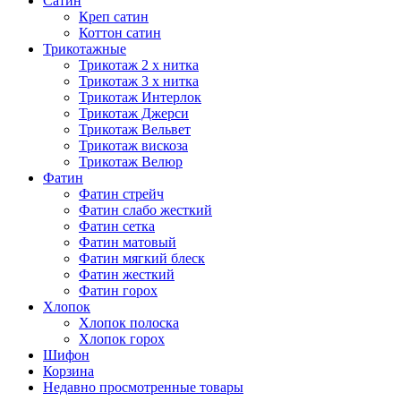
Сатин
Креп сатин
Коттон сатин
Трикотажные
Трикотаж 2 х нитка
Трикотаж 3 х нитка
Трикотаж Интерлок
Трикотаж Джерси
Трикотаж Вельвет
Трикотаж вискоза
Трикотаж Велюр
Фатин
Фатин стрейч
Фатин слабо жесткий
Фатин сетка
Фатин матовый
Фатин мягкий блеск
Фатин жесткий
Фатин горох
Хлопок
Хлопок полоска
Хлопок горох
Шифон
Корзина
Недавно просмотренные товары