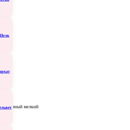
Шелк
архат
60, черный мелкий
ельвет