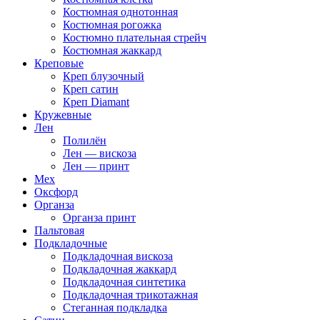
Костюмная однотонная
Костюмная рогожка
Костюмно плательная стрейч
Костюмная жаккард
Креповые
Креп блузочный
Креп сатин
Креп Diamant
Кружевные
Лен
Полилён
Лен — вискоза
Лен — принт
Мех
Оксфорд
Органза
Органза принт
Пальтовая
Подкладочные
Подкладочная вискоза
Подкладочная жаккард
Подкладочная синтетика
Подкладочная трикотажная
Стеганная подкладка