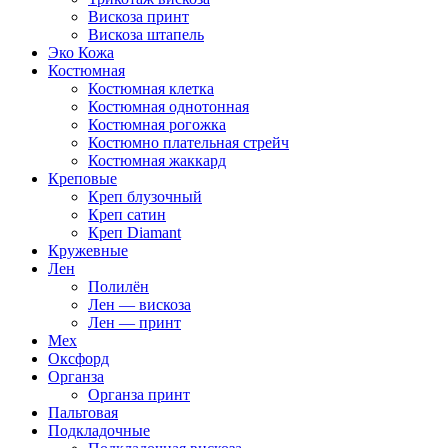
Вискоза принт
Вискоза штапель
Эко Кожа
Костюмная
Костюмная клетка
Костюмная однотонная
Костюмная рогожка
Костюмно плательная стрейч
Костюмная жаккард
Креповые
Креп блузочный
Креп сатин
Креп Diamant
Кружевные
Лен
Полилён
Лен — вискоза
Лен — принт
Мех
Оксфорд
Органза
Органза принт
Пальтовая
Подкладочные