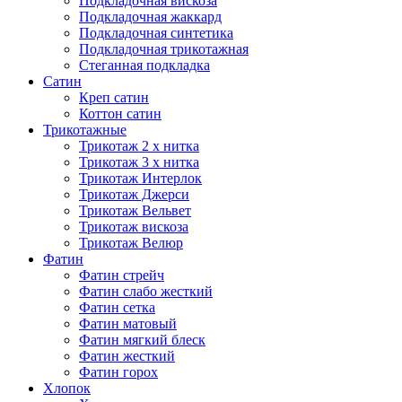
Подкладочная вискоза
Подкладочная жаккард
Подкладочная синтетика
Подкладочная трикотажная
Стеганная подкладка
Сатин
Креп сатин
Коттон сатин
Трикотажные
Трикотаж 2 х нитка
Трикотаж 3 х нитка
Трикотаж Интерлок
Трикотаж Джерси
Трикотаж Вельвет
Трикотаж вискоза
Трикотаж Велюр
Фатин
Фатин стрейч
Фатин слабо жесткий
Фатин сетка
Фатин матовый
Фатин мягкий блеск
Фатин жесткий
Фатин горох
Хлопок