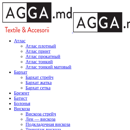
Атлас
Атлас плотный
Атлас принт
Атлас прокатный
Атлас тонкий
Атлас тонкий матовый
Бархат
Бархат стрейч
Бархат жатка
Бархат сетка
Брезент
Батист
Болонья
Вискоза
Вискоза стрейч
Лен — вискоза
Подкладочная вискоза
Трикотаж вискоза